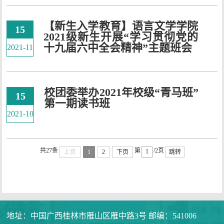
【新生入学教育】语言文学学院
15
2021级新生开展“学习贯彻党的
十九届六中全会精神”主题班会
2021-11
校团委举办2021年校级“青马班”
15
第一期读书班
2021-10
共27条
第
/2页
上页
1
2
下页
跳转
地址：中国广西桂林市雁山区雁中路3号 邮编：541006