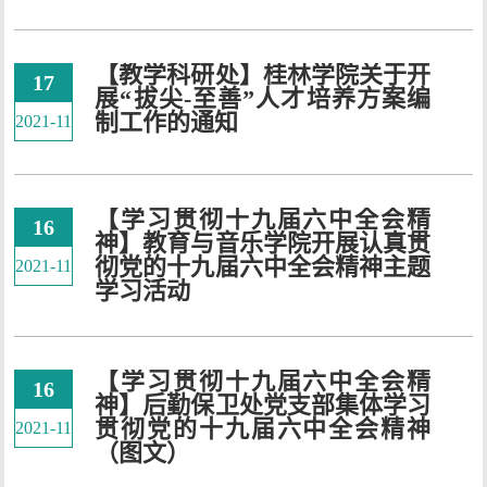
【教学科研处】桂林学院关于开
17
展“拔尖-至善”人才培养方案编
制工作的通知
2021-11
【学习贯彻十九届六中全会精
16
神】教育与音乐学院开展认真贯
彻党的十九届六中全会精神主题
2021-11
学习活动
【学习贯彻十九届六中全会精
16
神】后勤保卫处党支部集体学习
贯彻党的十九届六中全会精神
2021-11
（图文）