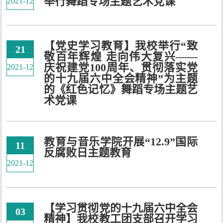
举行舞蹈专场主题艺术党课
2021-12
【党史学习教育】我校举行“致
21
敬百年辉煌 走向伟大复兴——
庆祝建党100周年、贯彻落实党
2021-12
的十九届六中全会精神”为主题
的《红色记忆》舞蹈专场主题艺
术党课
教育与音乐学院开展“12.9”国际
11
反腐败日主题教育
2021-12
【学习贯彻党的十九届六中全会
03
精神】我校教工团支部召开学习