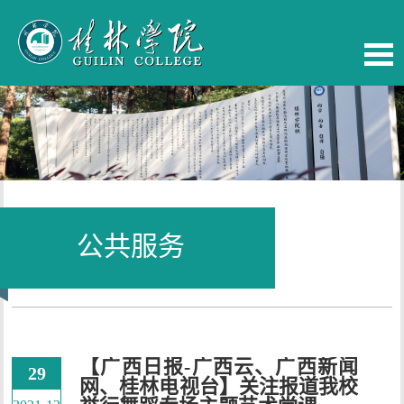
公共服务
当前位置：
首页
-
公共服务
【广西日报-广西云、广西新闻
29
网、桂林电视台】关注报道我校