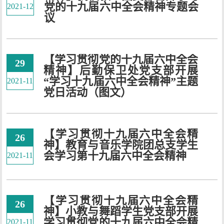
党的十九届六中全会精神专题会
2021-12
议
【学习贯彻党的十九届六中全会
29
精神】后勤保卫处党支部开展
“学习十九届六中全会精神”主题
2021-11
党日活动（图文）
【学习贯彻十九届六中全会精
26
神】教育与音乐学院团总支学生
会学习第十九届六中全会精神
2021-11
【学习贯彻十九届六中全会精
26
神】小教与舞蹈学生党支部开展
学习贯彻党的十九届六中全会精
2021-11