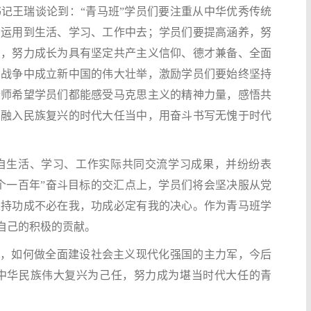
记王瑞谈论到：“青马班”学员们要注重从中华优秀传统
，运用到生活、学习、工作中去；学员们要提高涵养，努
冲，努力成长为具有坚定共产主义信仰、德才兼备、全面
、战争中成立新中国的伟大壮举，激励学员们要始终坚持
老师希望学员们都能感受马克思主义的精神力量，感悟共
斗融入民族复兴的时代大任当中，用奋斗书写无愧于时代
各自生活、学习、工作实际共同交流学习成果，并纷纷表
个一百年”奋斗目标的交汇点上，学员们将会坚决服从党
坚持功成不必在我，功成必定有我的决心。作为青马班学
自己的积极的贡献。
到，如何做全面建设社会主义现代化强国的主力军，今后
中华民族伟大复兴为己任，努力成为堪当时代大任的青