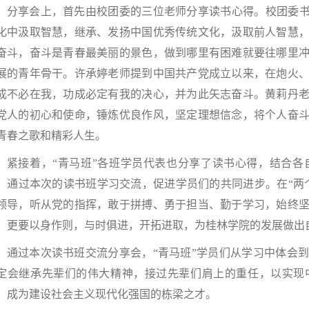
分享会上，首先由校团委的三位老师分享读书心得。校团委书
化中汲取智慧，继承、发扬中国优秀传统文化，汲取前人智慧
奋斗，奋斗是青春最美丽的景色，做到哪里有困难就要往哪里
展的青年骨干。许承婷老师提到中国共产党成立以来，在炮火
成不必在我，功成必定有我的决心，并为此矢志奋斗。黄莉丹
党人的初心和使命，锤炼优良作风，坚定理想信念，将个人奋
青春之歌和精彩人生。
紧接着，“青马班”各班学员代表也分享了读书心得，结合
，通过本次的读书班学习交流，促进学员们的共同进步。在“两
领导，听从党的指挥，敢于拼搏、勇于担当、勤于学习，始终
，更要以身作则，与时俱进，开拓进取，为桂林学院的发展做出
通过本次读书班交流分享会，“青马班”学员们从学习中体会
定会继承先辈们的伟大精神，接过先辈们肩上的重任，以实现
，成为建设社会主义现代化强国的栋梁之才。