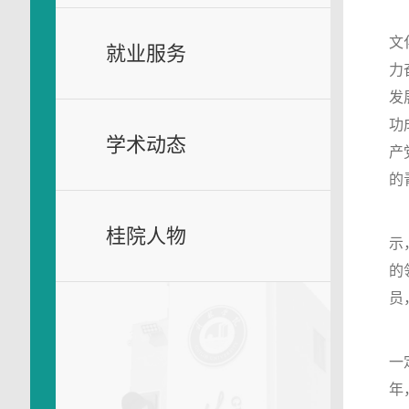
文
就业服务
力
发
功
学术动态
产
的
桂院人物
示
的
员
一
年