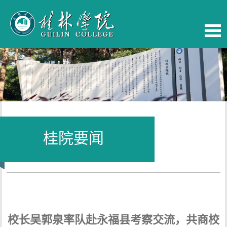
桂院要闻
当前位置：
首页
-
桂院要闻
校长吴郭泉率队赴永福县考察交流，共商校